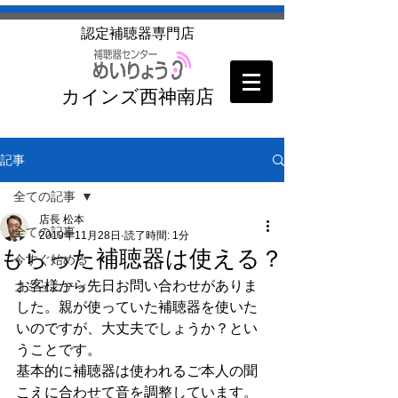
​認定補聴器専門店
カインズ西神南店
記事
全ての記事
店長 松本
全ての記事
2019年11月28日
読了時間: 1分
もらった補聴器は使える？
今すぐ始める
お客様から先日お問い合わせがありま
コミュニティ
した。親が使っていた補聴器を使いた
いのですが、大丈夫でしょうか？とい
うことです。
基本的に補聴器は使われるご本人の聞
こえに合わせて音を調整しています。