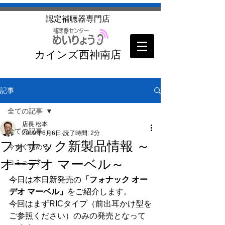
​認定補聴器専門店
カインズ西神南店
記事
全ての記事
店長 松本
全ての記事
2019年6月6日
読了時間: 2分
フォナック新製品情報 ～
今すぐ始める
オーデオ マーベル～
コミュニティ
今日は本日新発売の
「フォナック オー
デオ マーベル」
をご紹介します。
今回はまずRICタイプ（前出耳かけ型を
ご参照ください）のみの発売となって