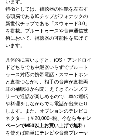
います。
特徴としては、補聴器の性能を左右す
る頭脳であるICチップがフォナックの
新世代チップである「スウォード3.0」
を搭載。ブルートゥースや音声通信技
術において、補聴器の可能性を広げて
います。
具体的に言いますと、iOS・アンドロイ
ドどちらでも中継器いらずでブルート
ゥース対応の携帯電話・スマートホン
と直接つながり、相手の音声が直接両
耳の補聴器から聞こえてきてハンズフ
リーで通話が楽しめるので、車の運転
や料理をしながらでも電話が出来たり
します。また、オプションのテレビコ
ネクター（￥20,000+税、今なら
キャン
ペーンでM50以上お買い上げで無料
）
を使えば簡単にテレビや音楽プレーヤ