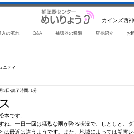
カインズ西神
購入の流れ
Q&A
補聴器の種類
店長紹介
お
ュニティ
7月3日
読了時間: 1分
ス
松本です。
すね。一日一回は猛烈な雨が降る状況で、しとしと、ダ
とは最近は違うようです。また、地域によっては災害レ