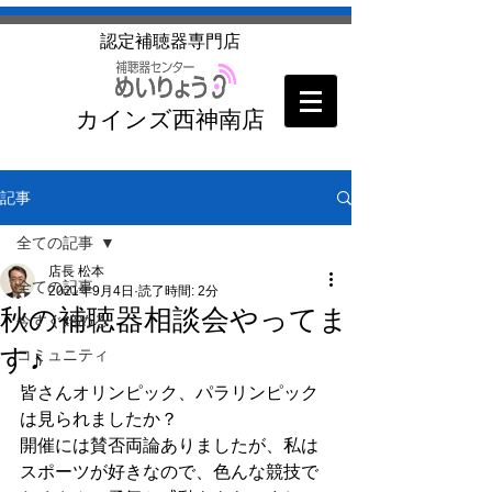
​認定補聴器専門店
カインズ西神南店
記事
全ての記事
店長 松本
全ての記事
2021年9月4日
読了時間: 2分
秋の補聴器相談会やってま
今すぐ始める
す♪
コミュニティ
皆さんオリンピック、パラリンピック
は見られましたか？
開催には賛否両論ありましたが、私は
スポーツが好きなので、色んな競技で