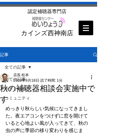
​認定補聴器専門店
カインズ西神南店
記事
全ての記事
店長 松本
全ての記事
2019年9月18日
読了時間: 1分
秋の補聴器相談会実施中で
今すぐ始める
す
コミュニティ
めっきり秋らしい気候になってきまし
た。夜エアコンをつけずに窓を開けて
いると心地よい風が入ってきて、秋の
虫の声に季節の移り変わりを感じま