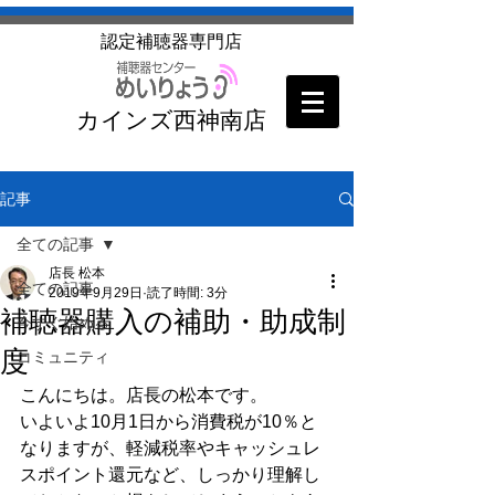
​認定補聴器専門店
カインズ西神南店
記事
全ての記事
店長 松本
全ての記事
2019年9月29日
読了時間: 3分
補聴器購入の補助・助成制
今すぐ始める
度
コミュニティ
こんにちは。店長の松本です。
いよいよ10月1日から消費税が10％と
なりますが、軽減税率やキャッシュレ
スポイント還元など、しっかり理解し